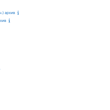
.) архив
рхив