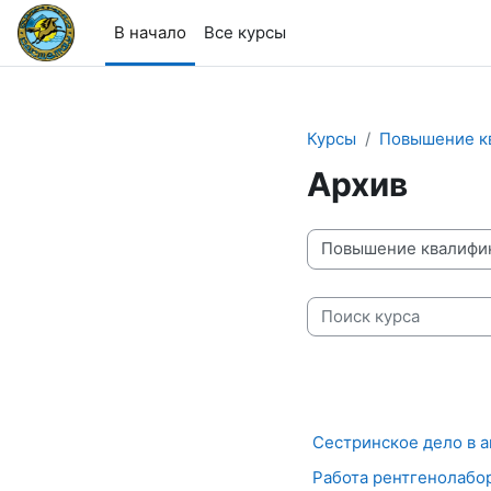
Перейти к основному содержанию
В начало
Все курсы
Курсы
Повышение к
Архив
Категории курсов
Поиск курса
Сестринское дело в а
Работа рентгенолабора