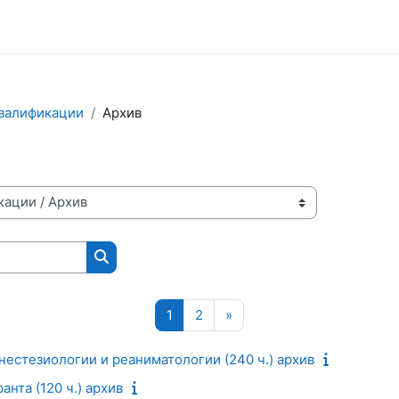
валификации
Архив
Поиск курса
Страница 1
Страница 2
Следующая страница
1
2
»
нестезиологии и реаниматологии (240 ч.) архив
нта (120 ч.) архив