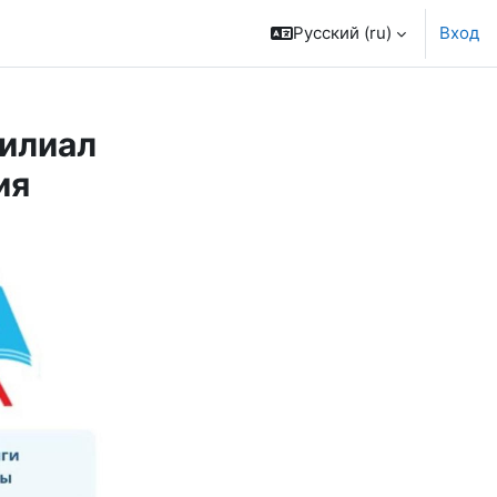
Русский ‎(ru)‎
Вход
илиал
ия